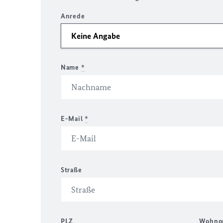
Anrede
Name
*
E-Mail
*
Straße
PLZ
Wohno