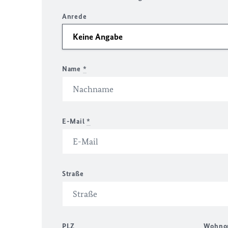
Anrede
Name
*
E-Mail
*
Straße
PLZ
Wohno